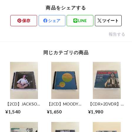
商品をシェアする
保存
シェア
LINE
ツイート
報告する
同じカテゴリの商品
【2CD】JACKSON
【2CD】MOODY
【CDR+2DVDR】
BROWNE / LONG
BLUES WITH
JACKSON BROWNE
¥1,540
¥1,650
¥1,980
BEACH 1978 MIKE
SYMPHONY
/ GREAT
MILLARD 1ST
ORCHESTRA / LIVE
PRETENDER 1972-
GENERATION
IN NEW YORK 17
1979
CASSETTES
JUNE 1993