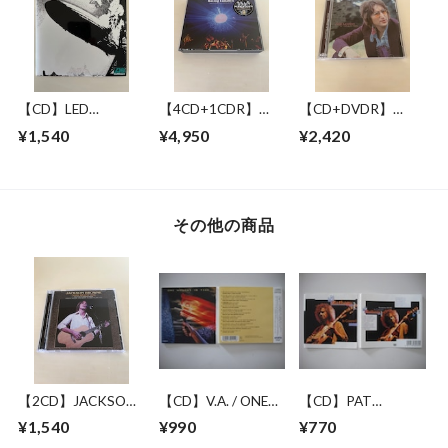
【CD】LED
【4CD+1CDR】
【CD+DVDR】
ZEPPELIN / LED
PINK FLOYD /
JOHN LENNON / "R"
¥1,540
¥4,950
¥2,420
ZEPPELIN
RAVING LUNATICS
COLLECTION
その他の商品
【2CD】JACKSON
【CD】V.A. / ONE
【CD】PAT
BROWNE / LONG
MOMENT IN TIME
METHENY GROUP /
¥1,540
¥990
¥770
BEACH 1978 MIKE
IN CONCERT