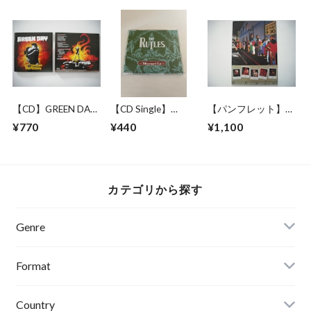
MILLARD 1ST
GENERATION
CASSETTES
【CD】GREEN DAY
【CD Single】
【パンフレット】
/ 21ST CENTURY
RUTLES / Shangri-
WEATHER REPORT
¥770
¥440
¥1,100
BREAKDOWN
La
JAPAN TOUR 1980
カテゴリから探す
Genre
Format
Country