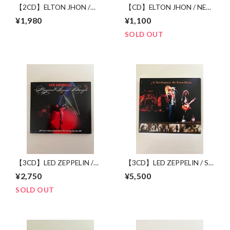
【2CD】ELTON JHON /
【CD】ELTON JHON / NEW
MADMAN ACROSS THE
YORK 1970
¥1,980
¥1,100
OCEAN
SOLD OUT
【3CD】LED ZEPPELIN /
【3CD】LED ZEPPELIN / ST.
MAGICAL SOUND BOOGIE
LOUIS BLUES
¥2,750
¥5,500
SOLD OUT