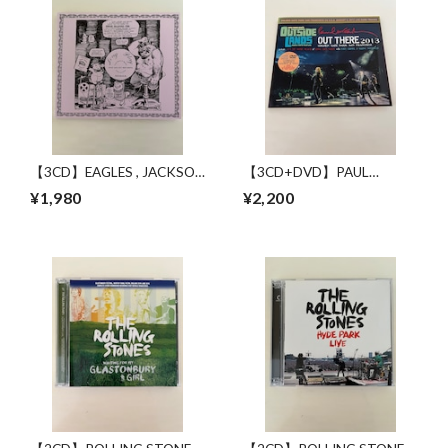
【3CD】EAGLES , JACKSON
【3CD+DVD】PAUL
BROWNE / GENUINE
McCARTNEY / OUTSIDE
¥1,980
¥2,200
COLLECTORS ITEM
LANDSFESTIVAL 2013