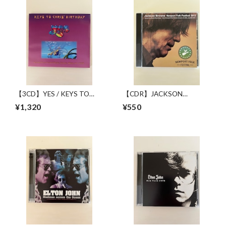
【3CD】YES / KEYS TO
【CDR】JACKSON
CHRIS' BIRTHDAY
BROWNE / NEWPORT
¥1,320
¥550
FOLK FESTIVAL 2012