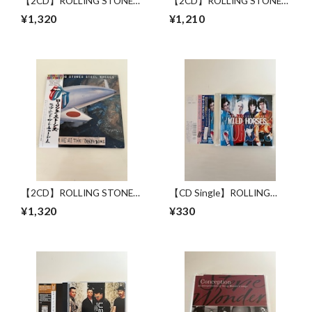
【2CD】ROLLING STONES
【2CD】ROLLING STONES
/ WAITING FOR MY
/ HYDE PARK LIVE
¥1,320
¥1,210
GLASTONEBURY GIRL
【2CD】ROLLING STONES
【CD Single】ROLLING
/ LIVE AT THE TOKYO
STONES / WILD HORSES
¥1,320
¥330
DOME