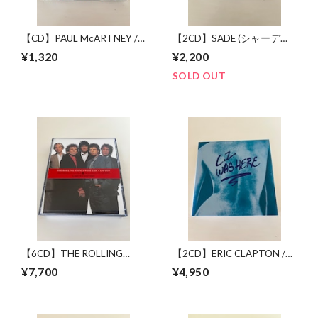
【CD】PAUL McARTNEY /
【2CD】SADE (シャーデー)
"B" SIDES HIMSELF
/ PROMISE IN TOKYO
¥1,320
¥2,200
SOLD OUT
【6CD】THE ROLLING
【2CD】ERIC CLAPTON /
STONES WITH ERIC
L.Z.WAS HERE
¥7,700
¥4,950
CLAPTON / 19