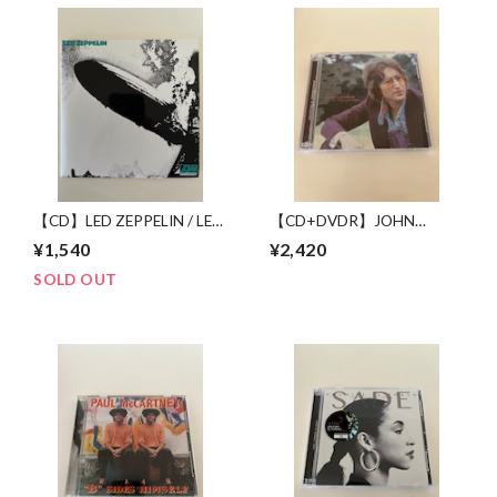
【CD】LED ZEPPELIN / LED
【CD+DVDR】JOHN
ZEPPELIN
LENNON / "R" COLLECTION
¥1,540
¥2,420
SOLD OUT