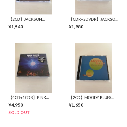
【2CD】JACKSON
【CDR+2DVDR】JACKSON
BROWNE / LONG BEACH
BROWNE / GREAT
¥1,540
¥1,980
1978 MIKE MILLARD 1ST
PRETENDER 1972-1979
GENERATION CASSETTES
【4CD+1CDR】PINK
【2CD】MOODY BLUES
FLOYD / RAVING LUNATICS
WITH SYMPHONY
¥4,950
¥1,650
ORCHESTRA / LIVE IN NEW
YORK 17 JUNE 1993
SOLD OUT