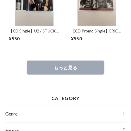
【CD Single】U2 / STUCK
【CD Promo Single】ERIC
IN A MOMENTYOU CAN'T
CLAPTON , KEN HIRAI (平井
¥550
¥550
GET OUT OF
堅) / HIGHER GROUND ,
YOU ARE THE SUNSHINE
OF MY LIFE
もっと見る
CATEGORY
Genre
Format