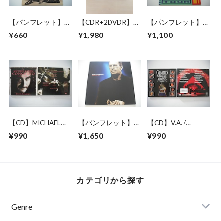
【パンフレット】
【CDR+2DVDR】
【パンフレット】
GARY MOORE /
JACKSON BROWNE
YES / 1988 JAPAN
¥660
¥1,980
¥1,100
AFTER THE WAR
/ GREAT
TOUR
WORLD TOUR
PRETENDER 1972-
1979
【CD】MICHAEL
【パンフレット】
【CD】V.A. /
KAMEN /
ERIC CLAPTON /
GRAMMY'S
¥990
¥1,650
¥990
CONCERTO FOR
1999 JAPAN TOUR
GREATEST
SAXPHONE
MOMENTS VOL.2
カテゴリから探す
Genre