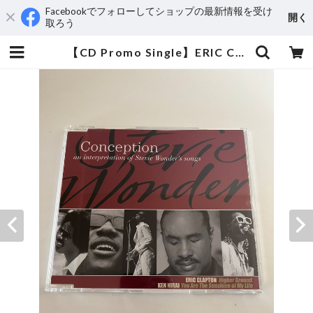
Facebookでフォローしてショップの最新情報を受け
開く
取ろう
【CD Promo Single】ERIC CLAPTON , KEN HIRAI (平井堅) / HIGHER GROUND , YOU ARE THE SUNSHINE OF MY LIFE | aeromamas2000