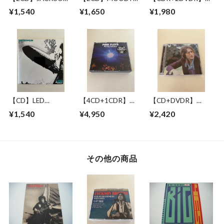
BROWNE / LONG
BLUES WITH
JACKSON BROWNE
¥1,540
¥1,650
¥1,980
BEACH 1978 MIKE
SYMPHONY
/ GREAT
MILLARD 1ST
ORCHESTRA / LIVE
PRETENDER 1972-
GENERATION
IN NEW YORK 17
1979
CASSETTES
JUNE 1993
【CD】LED
【4CD+1CDR】
【CD+DVDR】
ZEPPELIN / LED
PINK FLOYD /
JOHN LENNON / "R"
¥1,540
¥4,950
¥2,420
ZEPPELIN
RAVING LUNATICS
COLLECTION
その他の商品