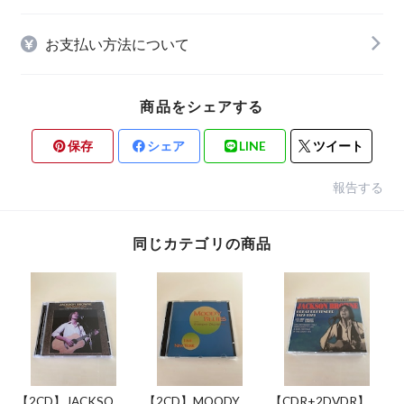
お支払い方法について
商品をシェアする
保存
シェア
LINE
ツイート
報告する
同じカテゴリの商品
【2CD】JACKSON
【2CD】MOODY
【CDR+2DVDR】