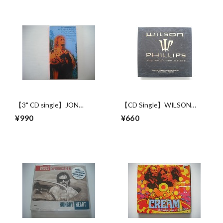
【3" CD single】JON
【CD Single】WILSON
ANDERSON (YES) , 喜多郎 /
PHILLIPS / YOU WON'T SEE
¥990
¥660
ISLAND OF LIFE
ME CRY