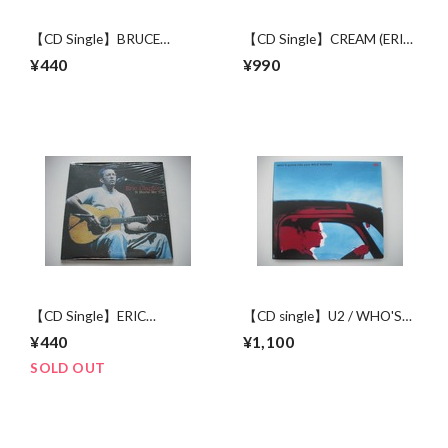
【CD Single】BRUCE
【CD Single】CREAM (ERIC
SPRINGSTEEN / HUNGRY
CLAPTON) / SUNSHINE OF
¥440
¥990
HEART
YOUR LOVE (4TRACK EP)
【CD Single】ERIC
【CD single】U2 / WHO'S
CLAPTON / IT HURTS ME
GONNA RIDE YOUR WILD
¥440
¥1,100
TOO
HORSES (4track)
SOLD OUT