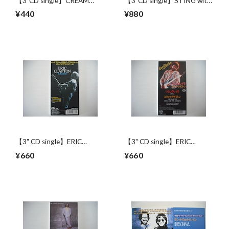
【3"CD single】CREAM
【3"CD single】STING with
(ERIC CLAPTON) / WHITE
ERIC CLAPTON / IT'S
¥440
¥880
ROOM
PROBABLY ME
【3" CD single】ERIC
【3" CD single】ERIC
CLAPTON (CREAM) /
CLAPTON (DEREK AND
¥660
¥660
CROSSROADS (LIVE)
THE DOMINOS) / LAYLA