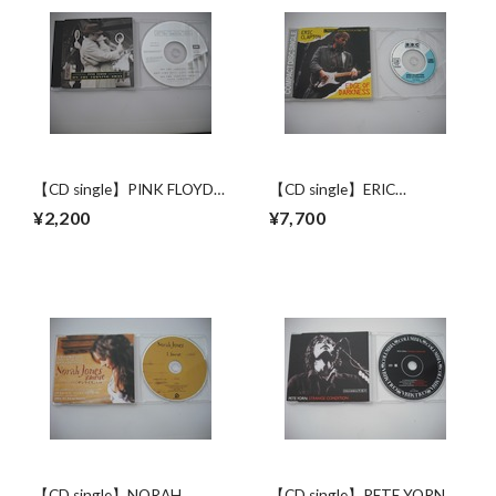
【CD single】PINK FLOYD /
【CD single】ERIC
ON THE TURNING AWAY
CLAPTON / EDGE OF
¥2,200
¥7,700
(3track)
DARKNESS (6track)
【CD single】NORAH
【CD single】PETE YORN /