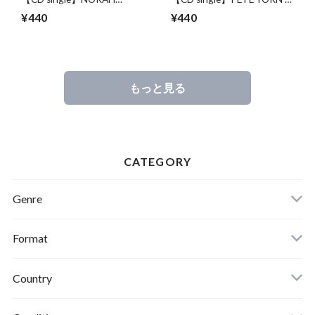
JONES / SUNRISE (1track
STRANGE CONDITION
¥440
¥440
Promo)
(4track)
もっと見る
CATEGORY
Genre
Format
Country