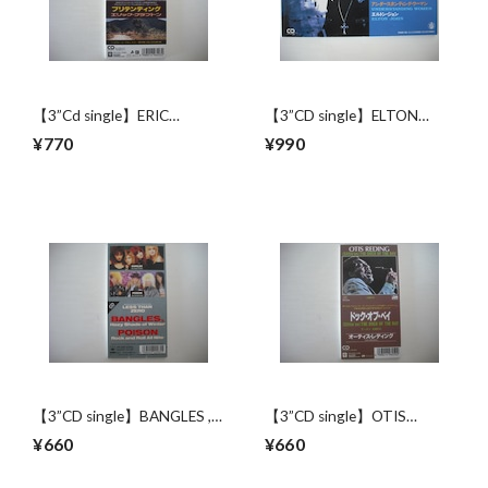
【3”Cd single】ERIC
【3”CD single】ELTON
CLAPTON / PRETENDING
JOHN & ERIC CLAPTON /
¥770
¥990
RUNAWAY TRAIN
【3”CD single】BANGLES ,
【3”CD single】OTIS
POISON / HAZY SHADE OF
REDING / (SITTIN' ON) THE
¥660
¥660
WINTER , ROCK AND ROLL
DOCK OF THE BAY
ALL NITE