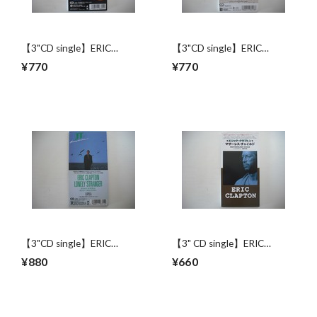
【3"CD single】ERIC
【3"CD single】ERIC
CLAPTON / TEARS IN
CLAPTON / BAD LOVE
¥770
¥770
HEAVEN
【3"CD single】ERIC
【3" CD single】ERIC
CLAPTON / LONELY
CLAPTON / MOTHERLESS
¥880
¥660
STRANGER
CHILD