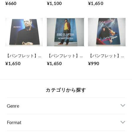
TRAP /
STEVE HACKETT
ERIC CLAPTON /
¥660
¥1,100
¥1,650
CONDITIONS
JAPAN TOUR 2013
1985 JAPAN TOUR
【パンフレット】
【パンフレット】
【パンフレット】
ERIC CLAPTON /
ERIC CLAPTON /
PAUL McCARTNEY /
¥1,650
¥1,650
¥990
1999 JAPAN TOUR
1987 JAPAN TOUR
DRIVING JAPAN
TOUR
カテゴリから探す
Genre
Format