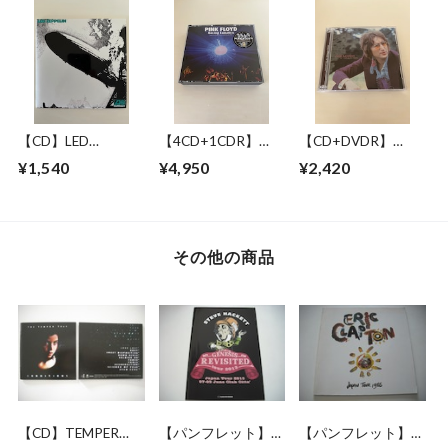
GENERATION
IN NEW YORK 17
1979
CASSETTES
JUNE 1993
【CD】LED
【4CD+1CDR】
【CD+DVDR】
ZEPPELIN / LED
PINK FLOYD /
JOHN LENNON / "R"
¥1,540
¥4,950
¥2,420
ZEPPELIN
RAVING LUNATICS
COLLECTION
その他の商品
【CD】TEMPER
【パンフレット】
【パンフレット】