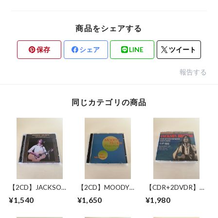
商品をシェアする
保存
シェア
LINE
ツイート
報告する
同じカテゴリの商品
【2CD】JACKSON
【2CD】MOODY
【CDR+2DVDR】
BROWNE / LONG
BLUES WITH
JACKSON BROWNE
¥1,540
¥1,650
¥1,980
BEACH 1978 MIKE
SYMPHONY
/ GREAT
MILLARD 1ST
ORCHESTRA / LIVE
PRETENDER 1972-