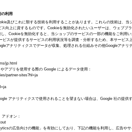
技術の利用
ookie及びこれに類する技術を利用することがあります。これらの技術は、
ス向上に資するものです。Cookieを無効化されたいユーザーは、ウェブブ
。但し、Cookieを無効化すると、当ショップのサービスの一部の機能をご利用
スが提供するサービスの利用状況等を調査・分析するため、本サービス上に Goog
gleアナリティクスでデータが収集、処理される仕組みその他Googleアナ
ms/jp.html
トやアプリを使用する際の Google によるデータ使用：
ies/partner-sites?hl=ja
l=ja
gle アナリティクスで使用されることを望まない場合は、Google 社の提供する
ト アドオン：
tout
alyticsの広告向けの機能」を有効にしており、下記の機能を利用し、広告やサイト改善の