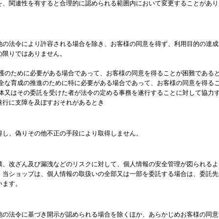
を、関連性を有すると合理的に認められる範囲内において変更することがあり
他の法令により許容される場合を除き、お客様の同意を得ず、利用目的の達成
の限りではありません。
保護のために必要がある場合であって、お客様の同意を得ることが困難である
健全な育成の推進のために特に必要がある場合であって、お客様の同意を得る
団体又はその委託を受けた者が法令の定める事務を遂行することに対して協力
遂行に支障を及ぼすおそれがあるとき
得し、偽りその他不正の手段により取得しません。
壊、改ざん及び漏洩などのリスクに対して、個人情報の安全管理が図られるよ
、当ショップは、個人情報の取扱いの全部又は一部を委託する場合は、委託先
います。
他の法令に基づき開示が認められる場合を除くほか、あらかじめお客様の同意