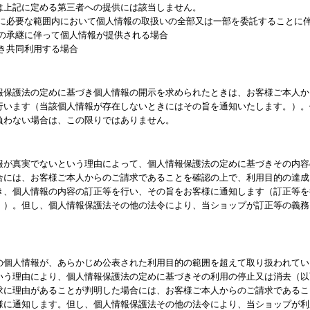
は上記に定める第三者への提供には該当しません。
成に必要な範囲内において個人情報の取扱いの全部又は一部を委託することに
業の承継に伴って個人情報が提供される場合
き共同利用する場合
報保護法の定めに基づき個人情報の開示を求められたときは、お客様ご本人か
行います（当該個人情報が存在しないときにはその旨を通知いたします。）。
負わない場合は、この限りではありません。
報が真実でないという理由によって、個人情報保護法の定めに基づきその内容
合には、お客様ご本人からのご請求であることを確認の上で、利用目的の達成
き、個人情報の内容の訂正等を行い、その旨をお客様に通知します（訂正等を
。）。但し、個人情報保護法その他の法令により、当ショップが訂正等の義務
の個人情報が、あらかじめ公表された利用目的の範囲を超えて取り扱われてい
いう理由により、個人情報保護法の定めに基づきその利用の停止又は消去（以
求に理由があることが判明した場合には、お客様ご本人からのご請求であるこ
様に通知します。但し、個人情報保護法その他の法令により、当ショップが利