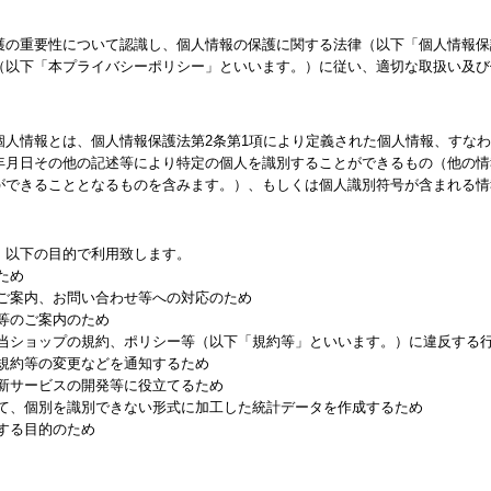
護の重要性について認識し、個人情報の保護に関する法律（以下「個人情報保
（以下「本プライバシーポリシー」といいます。）に従い、適切な取扱い及び
個人情報とは、個人情報保護法第2条第1項により定義された個人情報、すな
年月日その他の記述等により特定の個人を識別することができるもの（他の情
ができることとなるものを含みます。）、もしくは個人識別符号が含まれる情
、以下の目的で利用致します。
ため
るご案内、お問い合わせ等への対応のため
等のご案内のため
る当ショップの規約、ポリシー等（以下「規約等」といいます。）に違反する
る規約等の変更などを通知するため
、新サービスの開発等に役立てるため
して、個別を識別できない形式に加工した統計データを作成するため
する目的のため