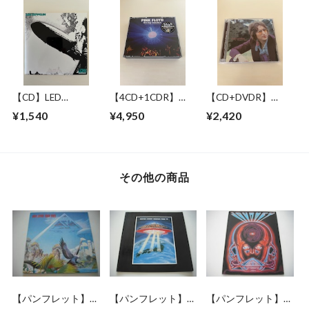
GENERATION
IN NEW YORK 17
1979
CASSETTES
JUNE 1993
【CD】LED
【4CD+1CDR】
【CD+DVDR】
ZEPPELIN / LED
PINK FLOYD /
JOHN LENNON / "R"
¥1,540
¥4,950
¥2,420
ZEPPELIN
RAVING LUNATICS
COLLECTION
その他の商品
【パンフレット】
【パンフレット】
【パンフレット】