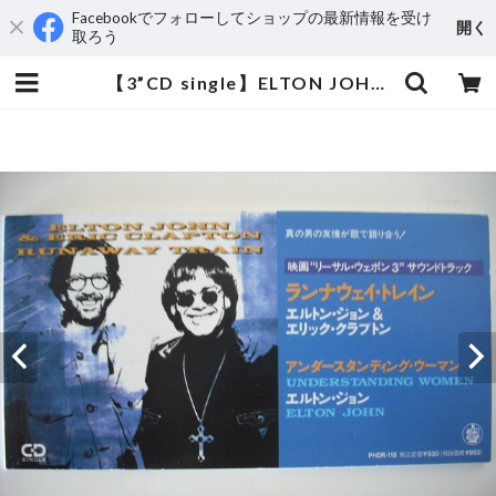
Facebookでフォローしてショップの最新情報を受け
開く
取ろう
【3”CD single】ELTON JOHN & ERIC CLAPTON / RUNAWAY TRAIN | aeromamas2000