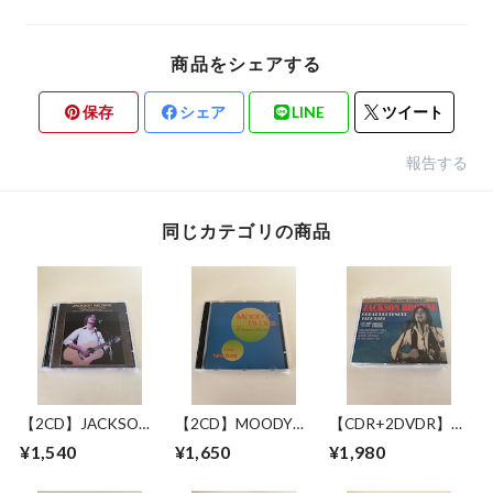
商品をシェアする
保存
シェア
LINE
ツイート
報告する
同じカテゴリの商品
【2CD】JACKSON
【2CD】MOODY
【CDR+2DVDR】
BROWNE / LONG
BLUES WITH
JACKSON BROWNE
¥1,540
¥1,650
¥1,980
BEACH 1978 MIKE
SYMPHONY
/ GREAT
MILLARD 1ST
ORCHESTRA / LIVE
PRETENDER 1972-