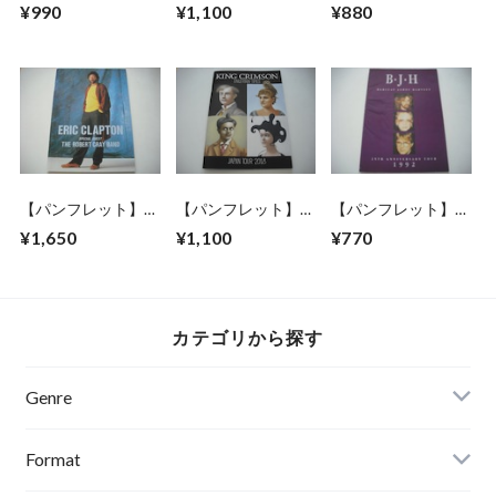
ASIA / 1983 JAPAN
BOSTON / CHERRY
JOURNEY / 1983
¥990
¥1,100
¥880
TOUR
BLOSSOM TOUR
JAPAN TOUR
1979
【パンフレット】
【パンフレット】
【パンフレット】
ERIC CLAPTON /
KING CRIMSON /
BARCLAY JAMES
¥1,650
¥1,100
¥770
1987 JAPAN TOUR
2018 JAPAN TOUR
HARVEST / 25TH
ANNIVERSARY
TOUR 1992
カテゴリから探す
Genre
Format