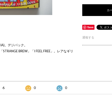
カ
Save
通報する
 MEDIA)。デジパック。
「STRANGE BREW」「I FEEL FREE」。レアなギリ
6
0
0