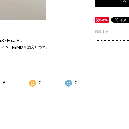
Save
通報する
R / MEDIA)。
なライヴ、REMIX音源入りです。
6
0
0