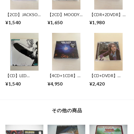
【2CD】JACKSON
【2CD】MOODY
【CDR+2DVDR】
BROWNE / LONG
BLUES WITH
JACKSON BROWNE
¥1,540
¥1,650
¥1,980
BEACH 1978 MIKE
SYMPHONY
/ GREAT
MILLARD 1ST
ORCHESTRA / LIVE
PRETENDER 1972-
GENERATION
IN NEW YORK 17
1979
CASSETTES
JUNE 1993
【CD】LED
【4CD+1CDR】
【CD+DVDR】
ZEPPELIN / LED
PINK FLOYD /
JOHN LENNON / "R"
¥1,540
¥4,950
¥2,420
ZEPPELIN
RAVING LUNATICS
COLLECTION
その他の商品