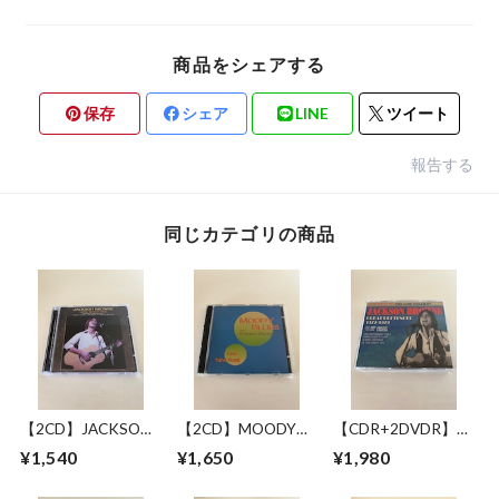
商品をシェアする
保存
シェア
LINE
ツイート
報告する
同じカテゴリの商品
【2CD】JACKSON
【2CD】MOODY
【CDR+2DVDR】
BROWNE / LONG
BLUES WITH
JACKSON BROWNE
¥1,540
¥1,650
¥1,980
BEACH 1978 MIKE
SYMPHONY
/ GREAT
MILLARD 1ST
ORCHESTRA / LIVE
PRETENDER 1972-