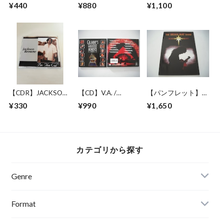
多郎 / THESE 10
STYX / 1982 JAPAN
GOODREM /
¥440
¥880
¥1,100
YEARS TOUR
TOUR
MISTAKEN
IDENTITY
【CDR】JACKSON
【CD】V.A. /
【パンフレット】
BROWNE / I'M THE
GRAMMY'S
BRIAN MAY BAND
¥330
¥990
¥1,650
CAT
GREATEST
(QUEEN) / BACK TO
MOMENTS VOL.2
THE LIGHT TOUR
カテゴリから探す
Genre
Format