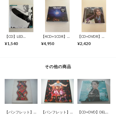
GENERATION
IN NEW YORK 17
1979
CASSETTES
JUNE 1993
【CD】LED
【4CD+1CDR】
【CD+DVDR】
ZEPPELIN / LED
PINK FLOYD /
JOHN LENNON / "R"
¥1,540
¥4,950
¥2,420
ZEPPELIN
RAVING LUNATICS
COLLECTION
その他の商品
【パンフレット】喜
【パンフレット】
【CD+DVD】DELTA