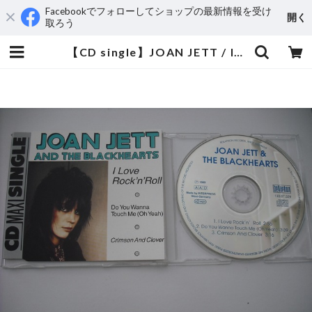
Facebookでフォローしてショップの最新情報を受け
開く
取ろう
【CD single】JOAN JETT / I LOVE ROCK 'N' ROLL (3Track) | aeromamas2000