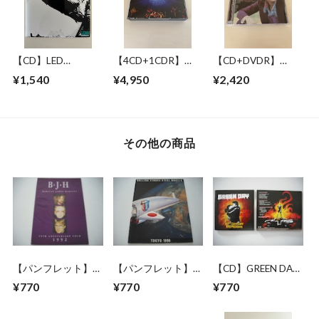
【CD】LED
【4CD+1CDR】
【CD+DVDR】
ZEPPELIN / LED
PINK FLOYD /
JOHN LENNON / "R"
¥1,540
¥4,950
¥2,420
ZEPPELIN
RAVING LUNATICS
COLLECTION
その他の商品
【パンフレット】
【パンフレット】
【CD】GREEN DAY
BARCLAY JAMES
ROLLING STONES /
/ 21ST CENTURY
¥770
¥770
¥770
HARVEST / 25TH
STEEL WHEELS
BREAKDOWN
ANNIVERSARY
JAPAN TOUR 1990
TOUR 1992