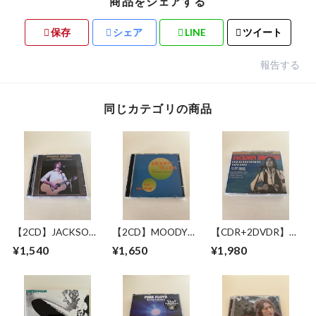
商品をシェアする
保存
シェア
LINE
ツイート
報告する
同じカテゴリの商品
【2CD】JACKSON
【2CD】MOODY
【CDR+2DVDR】
BROWNE / LONG
BLUES WITH
JACKSON BROWNE
¥1,540
¥1,650
¥1,980
BEACH 1978 MIKE
SYMPHONY
/ GREAT
MILLARD 1ST
ORCHESTRA / LIVE
PRETENDER 1972-
GENERATION
IN NEW YORK 17
1979
CASSETTES
JUNE 1993