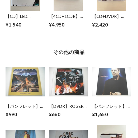
【CD】LED
【4CD+1CDR】
【CD+DVDR】
ZEPPELIN / LED
PINK FLOYD /
JOHN LENNON / "R"
¥1,540
¥4,950
¥2,420
ZEPPELIN
RAVING LUNATICS
COLLECTION
その他の商品
【パンフレット】
【DVDR】ROGER
【パンフレット】
ASIA / 1990 JAPAN
WATERS / THE
ERIC CLAPTON /
¥990
¥660
¥1,650
TOUR
WALL BACK TO
1999 JAPAN TOUR
LONDON