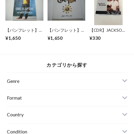
【パンフレット】
【パンフレット】
【CDR】JACKSON
ERIC CLAPTON /
ERIC CLAPTON /
BROWNE / I'M THE
¥1,650
¥1,650
¥330
1987 JAPAN TOUR
1985 JAPAN TOUR
CAT
カテゴリから探す
Genre
Format
Country
Condition