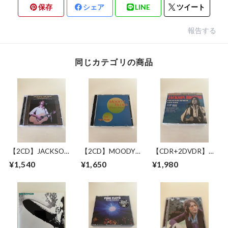
保存
シェア
LINE
ツイート
報告する
同じカテゴリの商品
【2CD】JACKSON
【2CD】MOODY
【CDR+2DVDR】
BROWNE / LONG
BLUES WITH
JACKSON BROWNE
¥1,540
¥1,650
¥1,980
BEACH 1978 MIKE
SYMPHONY
/ GREAT
MILLARD 1ST
ORCHESTRA / LIVE
PRETENDER 1972-
GENERATION
IN NEW YORK 17
1979
CASSETTES
JUNE 1993