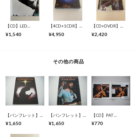
【CD】LED
【4CD+1CDR】
【CD+DVDR】
ZEPPELIN / LED
PINK FLOYD /
JOHN LENNON / "R"
¥1,540
¥4,950
¥2,420
ZEPPELIN
RAVING LUNATICS
COLLECTION
その他の商品
【パンフレット】
【パンフレット】
【CD】PAT
BRIAN MAY BAND
ERIC CLAPTON /
METHENY GROUP /
¥1,650
¥1,650
¥770
(QUEEN) / BACK TO
1979 JAPAN TOUR
IN CONCERT
THE LIGHT TOUR