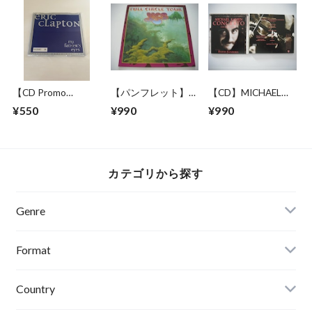
【CD Promo
【パンフレット】
【CD】MICHAEL
Single】ERIC
YES / FULL CIRCLE
KAMEN /
¥550
¥990
¥990
CLAPTON / MY
TOUR
CONCERTO FOR
FATHER'S EYES
SAXPHONE
カテゴリから探す
Genre
Format
Country