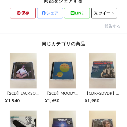
商品をシェアする
保存
シェア
LINE
ツイート
報告する
同じカテゴリの商品
【2CD】JACKSON
【2CD】MOODY
【CDR+2DVDR】
BROWNE / LONG
BLUES WITH
JACKSON BROWNE
¥1,540
¥1,650
¥1,980
BEACH 1978 MIKE
SYMPHONY
/ GREAT
MILLARD 1ST
ORCHESTRA / LIVE
PRETENDER 1972-
GENERATION
IN NEW YORK 17
1979
CASSETTES
JUNE 1993