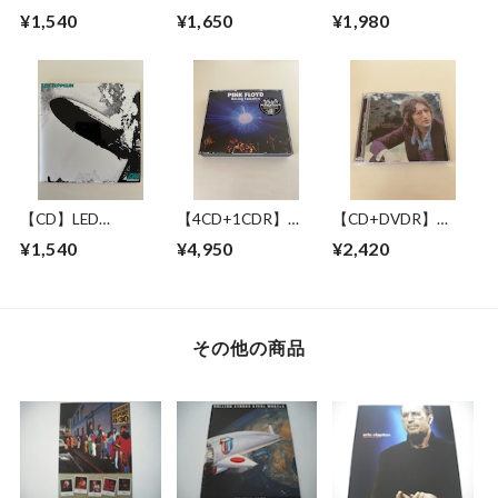
BROWNE / LONG
BLUES WITH
JACKSON BROWNE
¥1,540
¥1,650
¥1,980
BEACH 1978 MIKE
SYMPHONY
/ GREAT
MILLARD 1ST
ORCHESTRA / LIVE
PRETENDER 1972-
GENERATION
IN NEW YORK 17
1979
CASSETTES
JUNE 1993
【CD】LED
【4CD+1CDR】
【CD+DVDR】
ZEPPELIN / LED
PINK FLOYD /
JOHN LENNON / "R"
¥1,540
¥4,950
¥2,420
ZEPPELIN
RAVING LUNATICS
COLLECTION
その他の商品