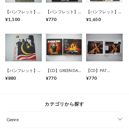
【パンフレット】
【パンフレット】
【パンフレット】
WEATHER REPORT
ROLLING STONES /
ERIC CLAPTON /
¥1,100
¥770
¥1,650
JAPAN TOUR 1980
STEEL WHEELS
1999 JAPAN TOUR
JAPAN TOUR 1990
【パンフレット】
【CD】GREEN DAY
【CD】PAT
U2 / LOVE COMES
/ 21ST CENTURY
METHENY GROUP /
¥880
¥770
¥770
TO TOWN TOUR
BREAKDOWN
IN CONCERT
カテゴリから探す
Genre