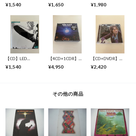
BROWNE / LONG
BLUES WITH
JACKSON BROWNE
¥1,540
¥1,650
¥1,980
BEACH 1978 MIKE
SYMPHONY
/ GREAT
MILLARD 1ST
ORCHESTRA / LIVE
PRETENDER 1972-
GENERATION
IN NEW YORK 17
1979
CASSETTES
JUNE 1993
【CD】LED
【4CD+1CDR】
【CD+DVDR】
ZEPPELIN / LED
PINK FLOYD /
JOHN LENNON / "R"
¥1,540
¥4,950
¥2,420
ZEPPELIN
RAVING LUNATICS
COLLECTION
その他の商品