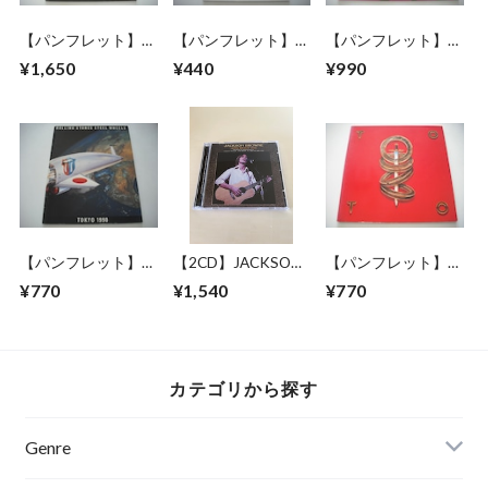
【パンフレット】
【パンフレット】喜
【パンフレット】
BRIAN MAY BAND
多郎 / THESE 10
YES / FULL CIRCLE
¥1,650
¥440
¥990
(QUEEN) / BACK TO
YEARS TOUR
TOUR
THE LIGHT TOUR
【パンフレット】
【2CD】JACKSON
【パンフレット】
ROLLING STONES /
BROWNE / LONG
TOTO / 1982
¥770
¥1,540
¥770
STEEL WHEELS
BEACH 1978 MIKE
JAPAN TOUR
JAPAN TOUR 1990
MILLARD 1ST
GENERATION
CASSETTES
カテゴリから探す
Genre