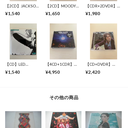
【2CD】JACKSON
【2CD】MOODY
【CDR+2DVDR】
BROWNE / LONG
BLUES WITH
JACKSON BROWNE
¥1,540
¥1,650
¥1,980
BEACH 1978 MIKE
SYMPHONY
/ GREAT
MILLARD 1ST
ORCHESTRA / LIVE
PRETENDER 1972-
GENERATION
IN NEW YORK 17
1979
CASSETTES
JUNE 1993
【CD】LED
【4CD+1CDR】
【CD+DVDR】
ZEPPELIN / LED
PINK FLOYD /
JOHN LENNON / "R"
¥1,540
¥4,950
¥2,420
ZEPPELIN
RAVING LUNATICS
COLLECTION
その他の商品