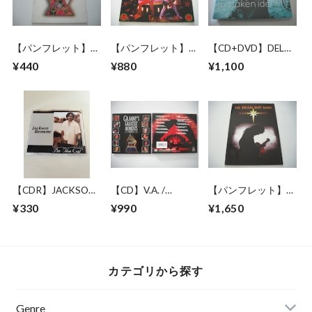
【パンフレット】喜
【パンフレット】
【CD+DVD】DELTA
多郎 / THESE 10
STYX / 1982 JAPAN
GOODREM /
¥440
¥880
¥1,100
YEARS TOUR
TOUR
MISTAKEN
IDENTITY
【CDR】JACKSON
【CD】V.A. /
【パンフレット】
BROWNE / I'M THE
GRAMMY'S
BRIAN MAY BAND
¥330
¥990
¥1,650
CAT
GREATEST
(QUEEN) / BACK TO
MOMENTS VOL.2
THE LIGHT TOUR
カテゴリから探す
Genre