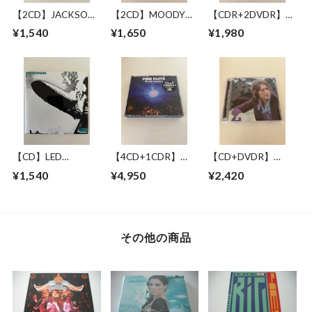
【2CD】JACKSON
【2CD】MOODY
【CDR+2DVDR】
BROWNE / LONG
BLUES WITH
JACKSON BROWNE
¥1,540
¥1,650
¥1,980
BEACH 1978 MIKE
SYMPHONY
/ GREAT
MILLARD 1ST
ORCHESTRA / LIVE
PRETENDER 1972-
GENERATION
IN NEW YORK 17
1979
CASSETTES
JUNE 1993
【CD】LED
【4CD+1CDR】
【CD+DVDR】
ZEPPELIN / LED
PINK FLOYD /
JOHN LENNON / "R"
¥1,540
¥4,950
¥2,420
ZEPPELIN
RAVING LUNATICS
COLLECTION
その他の商品