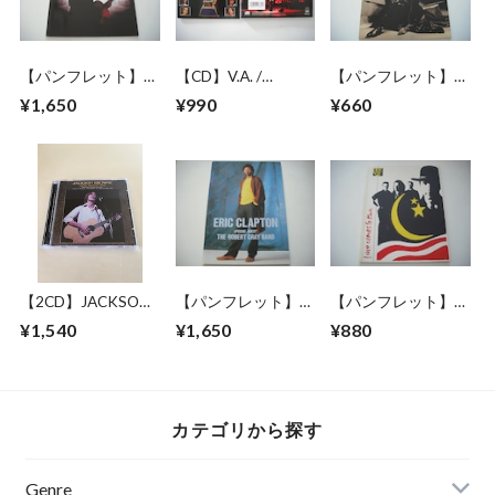
【パンフレット】
【CD】V.A. /
【パンフレット】
BRIAN MAY BAND
GRAMMY'S
GARY MOORE /
¥1,650
¥990
¥660
(QUEEN) / BACK TO
GREATEST
AFTER THE WAR
THE LIGHT TOUR
MOMENTS VOL.2
WORLD TOUR
【2CD】JACKSON
【パンフレット】
【パンフレット】
BROWNE / LONG
ERIC CLAPTON /
U2 / LOVE COMES
¥1,540
¥1,650
¥880
BEACH 1978 MIKE
1987 JAPAN TOUR
TO TOWN TOUR
MILLARD 1ST
GENERATION
CASSETTES
カテゴリから探す
Genre