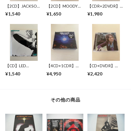
【2CD】JACKSON
【2CD】MOODY
【CDR+2DVDR】
BROWNE / LONG
BLUES WITH
JACKSON BROWNE
¥1,540
¥1,650
¥1,980
BEACH 1978 MIKE
SYMPHONY
/ GREAT
MILLARD 1ST
ORCHESTRA / LIVE
PRETENDER 1972-
GENERATION
IN NEW YORK 17
1979
CASSETTES
JUNE 1993
【CD】LED
【4CD+1CDR】
【CD+DVDR】
ZEPPELIN / LED
PINK FLOYD /
JOHN LENNON / "R"
¥1,540
¥4,950
¥2,420
ZEPPELIN
RAVING LUNATICS
COLLECTION
その他の商品