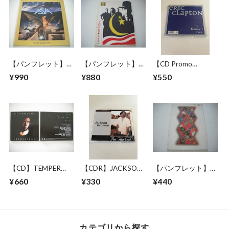
【パンフレット】
【パンフレット】
【CD Promo
ASIA / 1990 JAPAN
U2 / LOVE COMES
Single】ERIC
¥990
¥880
¥550
TOUR
TO TOWN TOUR
CLAPTON / MY
FATHER'S EYES
【CD】TEMPER
【CDR】JACKSON
【パンフレット】喜
TRAP /
BROWNE / I'M THE
多郎 / THESE 10
¥660
¥330
¥440
CONDITIONS
CAT
YEARS TOUR
カテゴリから探す