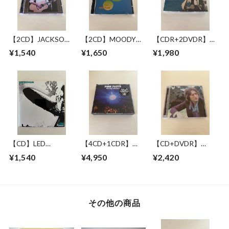
【2CD】JACKSON
【2CD】MOODY
【CDR+2DVDR】
BROWNE / LONG
BLUES WITH
JACKSON BROWNE
¥1,540
¥1,650
¥1,980
BEACH 1978 MIKE
SYMPHONY
/ GREAT
MILLARD 1ST
ORCHESTRA / LIVE
PRETENDER 1972-
GENERATION
IN NEW YORK 17
1979
CASSETTES
JUNE 1993
【CD】LED
【4CD+1CDR】
【CD+DVDR】
ZEPPELIN / LED
PINK FLOYD /
JOHN LENNON / "R"
¥1,540
¥4,950
¥2,420
ZEPPELIN
RAVING LUNATICS
COLLECTION
その他の商品