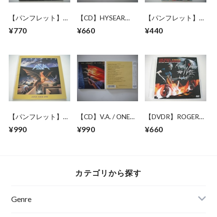
【パンフレット】
【CD】HYSEAR
【パンフレット】
ROLLING STONES /
DON WALKER /
AIR SUPPLY /
¥770
¥660
¥440
STEEL WHEELS
COMPLETE
JAPAN TOUR 1982
JAPAN TOUR 1990
EXPRESSIONS
VOL.1
【パンフレット】
【CD】V.A. / ONE
【DVDR】ROGER
ASIA / 1990 JAPAN
MOMENT IN TIME
WATERS / THE
¥990
¥990
¥660
TOUR
WALL BACK TO
LONDON
カテゴリから探す
Genre