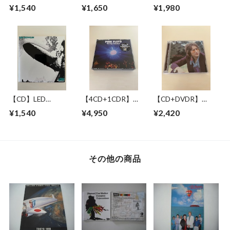
BROWNE / LONG
BLUES WITH
JACKSON BROWNE
¥1,540
¥1,650
¥1,980
BEACH 1978 MIKE
SYMPHONY
/ GREAT
MILLARD 1ST
ORCHESTRA / LIVE
PRETENDER 1972-
GENERATION
IN NEW YORK 17
1979
CASSETTES
JUNE 1993
【CD】LED
【4CD+1CDR】
【CD+DVDR】
ZEPPELIN / LED
PINK FLOYD /
JOHN LENNON / "R"
¥1,540
¥4,950
¥2,420
ZEPPELIN
RAVING LUNATICS
COLLECTION
その他の商品