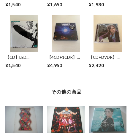
BROWNE / LONG
BLUES WITH
JACKSON BROWNE
¥1,540
¥1,650
¥1,980
BEACH 1978 MIKE
SYMPHONY
/ GREAT
MILLARD 1ST
ORCHESTRA / LIVE
PRETENDER 1972-
GENERATION
IN NEW YORK 17
1979
CASSETTES
JUNE 1993
【CD】LED
【4CD+1CDR】
【CD+DVDR】
ZEPPELIN / LED
PINK FLOYD /
JOHN LENNON / "R"
¥1,540
¥4,950
¥2,420
ZEPPELIN
RAVING LUNATICS
COLLECTION
その他の商品