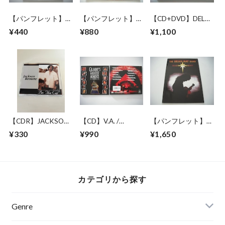
【パンフレット】喜
【パンフレット】
【CD+DVD】DELTA
多郎 / THESE 10
STYX / 1982 JAPAN
GOODREM /
¥440
¥880
¥1,100
YEARS TOUR
TOUR
MISTAKEN
IDENTITY
【CDR】JACKSON
【CD】V.A. /
【パンフレット】
BROWNE / I'M THE
GRAMMY'S
BRIAN MAY BAND
¥330
¥990
¥1,650
CAT
GREATEST
(QUEEN) / BACK TO
MOMENTS VOL.2
THE LIGHT TOUR
カテゴリから探す
Genre