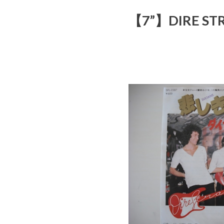
【7”】DIRE STR