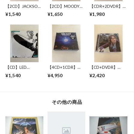
【2CD】JACKSON
【2CD】MOODY
【CDR+2DVDR】
BROWNE / LONG
BLUES WITH
JACKSON BROWNE
¥1,540
¥1,650
¥1,980
BEACH 1978 MIKE
SYMPHONY
/ GREAT
MILLARD 1ST
ORCHESTRA / LIVE
PRETENDER 1972-
GENERATION
IN NEW YORK 17
1979
CASSETTES
JUNE 1993
【CD】LED
【4CD+1CDR】
【CD+DVDR】
ZEPPELIN / LED
PINK FLOYD /
JOHN LENNON / "R"
¥1,540
¥4,950
¥2,420
ZEPPELIN
RAVING LUNATICS
COLLECTION
その他の商品