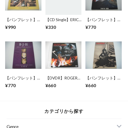
【パンフレット】
【CD Single】ERIC
【パンフレット】
ASIA / 1990 JAPAN
CLAPTON / CIRCUS
ROLLING STONES /
¥990
¥330
¥770
TOUR
STEEL WHEELS
JAPAN TOUR 1990
【パンフレット】
【DVDR】ROGER
【パンフレット】
BARCLAY JAMES
WATERS / THE
GARY MOORE /
¥770
¥660
¥660
HARVEST / 25TH
WALL BACK TO
AFTER THE WAR
ANNIVERSARY
LONDON
WORLD TOUR
TOUR 1992
カテゴリから探す
Genre