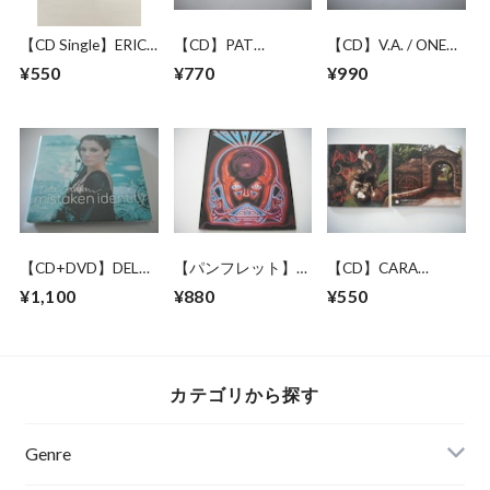
【CD Single】ERIC
【CD】PAT
【CD】V.A. / ONE
CLAPTON / BAD
METHENY GROUP /
MOMENT IN TIME
¥550
¥770
¥990
LOVE
IN CONCERT
【CD+DVD】DELTA
【パンフレット】
【CD】CARA
GOODREM /
JOURNEY / 1983
/JONES /
¥1,100
¥880
¥550
MISTAKEN
JAPAN TOUR
PANDORA'S BOX
IDENTITY
カテゴリから探す
Genre