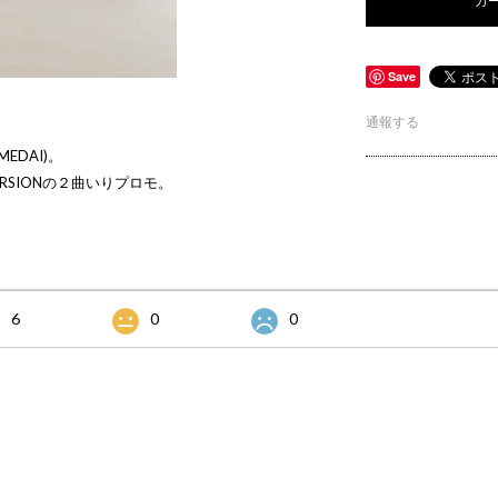
Save
通報する
 MEDAI)。
 VERSIONの２曲いりプロモ。
6
0
0