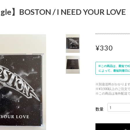
ngle】BOSTON / I NEED YOUR LOVE
¥330
※この商品は、最短で8月
によって、最短到着日
※別途送料がかかりま
※¥3,500以上のご注
※この商品は海外配送
数量
カ