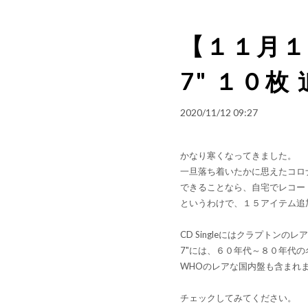
【１１月１２
7" １０枚
2020/11/12 09:27
かなり寒くなってきました。
一旦落ち着いたかに思えたコロ
できることなら、自宅でレコー
というわけで、１５アイテム追
CD Singleにはクラプト
7"には、６０年代～８０年代
WHOのレアな国内盤も含まれ
チェックしてみてください。