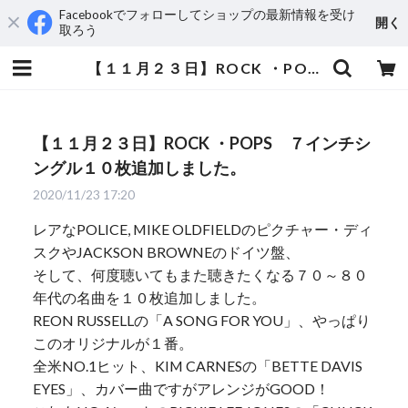
Facebookでフォローしてショップの最新情報を受け
開く
取ろう
【１１月２３日】ROCK ・POPS ７インチシングル１０枚追加しました。 | aeromamas2000
【１１月２３日】ROCK ・POPS ７インチシ
ングル１０枚追加しました。
2020/11/23 17:20
レアなPOLICE, MIKE OLDFIELDのピクチャー・ディ
スクやJACKSON BROWNEのドイツ盤、
そして、何度聴いてもまた聴きたくなる７０～８０
年代の名曲を１０枚追加しました。
REON RUSSELLの「A SONG FOR YOU」、やっぱり
このオリジナルが１番。
全米NO.1ヒット、KIM CARNESの「BETTE DAVIS
EYES」、カバー曲ですがアレンジがGOOD！