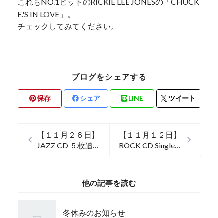
これもNO.1ヒットのRICKIE LEE JONESの「CHUCK
E.'S IN LOVE」。
チェックしてみてください。
ブログをシェアする
保存
シェア
LINE
ツイート
【１１月２６日】
【１１月１２日】
JAZZ CD ５枚追
ROCK CD Single
加しました。
５枚、ROCK 7"
１０枚 追加しま
した。
他の記事を読む
冬休みのお知らせ