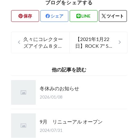
ブログをシェアする
保存
シェア
LINE
ツイート
久々にコレクター
【2021年1月22
ズアイテム８タイ
日】ROCK 7" 5
トル アップしま
枚、厳選コレクタ
した。
ーズＣＤ 4枚
追加しました。
他の記事を読む
冬休みのお知らせ
2026/01/08
9月 リニューアル オープン
2024/07/31